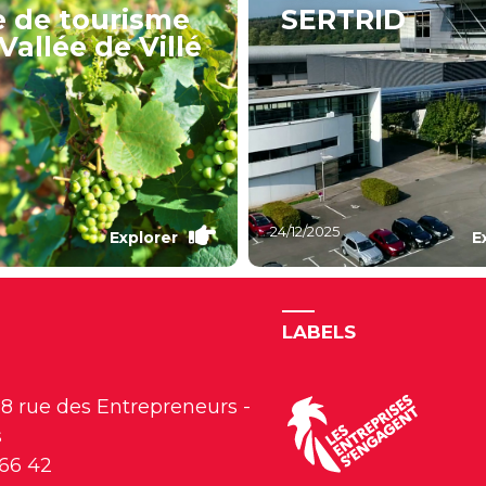
e de tourisme
SERTRID
Vallée de Villé
24/12/2025
Explorer
E
LABELS
18 rue des Entrepreneurs -
s
 66 42