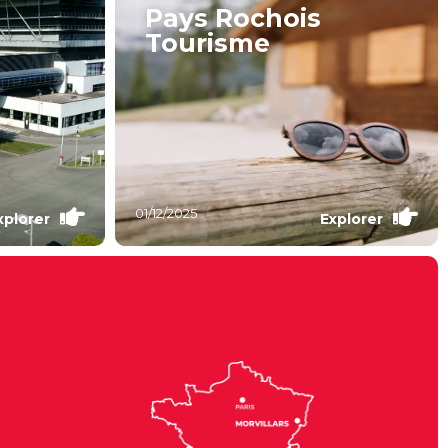
Pays Rochois
Tourisme
01/12/2025
xplorer
Explorer