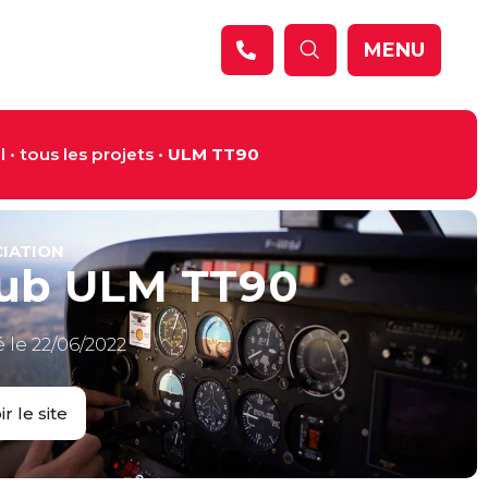
MENU
l
•
tous les projets
•
ULM TT90
IATION
ub ULM TT90
 le 22/06/2022
ir le site