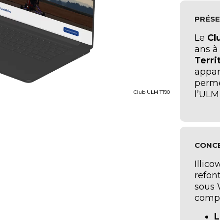
PRÉS
Le
Cl
ans à 
Terri
appar
perme
Club ULM TT90
l’ULM
CONC
Illic
refon
sous 
compr
L