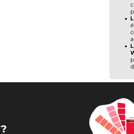
c
p
L
é
c
a
L
p
d
 ?