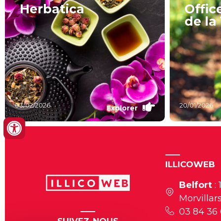
Herbatica
Offic
de la 
03/02/2026
20/01/2026
Explorer
ILLICOWEB
Belfort
: 
Morvillar
03 84 36