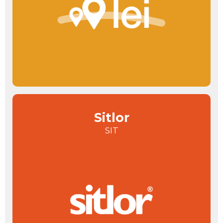
Sitlor
SIT