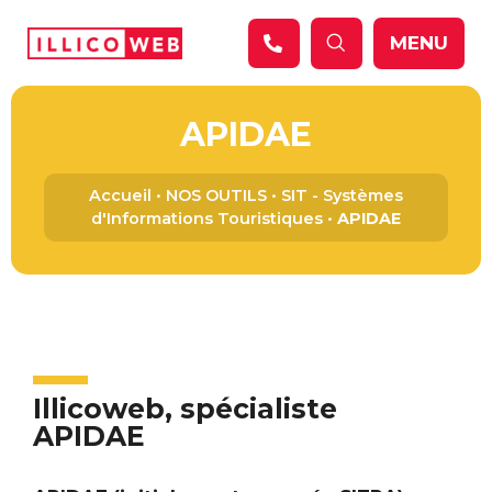
Panneau de gestion des cookies
MENU
APIDAE
Accueil
•
NOS OUTILS
•
SIT - Systèmes
d'Informations Touristiques
•
APIDAE
Illicoweb, spécialiste
APIDAE