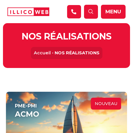
Panneau de gestion des cookies
MENU
NOS RÉALISATIONS
Accueil
•
NOS RÉALISATIONS
NOUVEAU
PME-PMI
ACMO