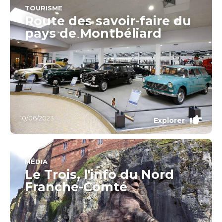
TOURISME
Route des savoir-faire du
pays de Montbéliard
10/06/2023
Explorer
MÉDIA
Le Trois, l'info du Nord
Franche-Comté