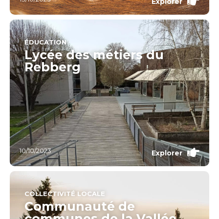
Explorer
ÉDUCATION
Lycée des métiers du
Rebberg
10/10/2023
Explorer
COLLECTIVITÉ LOCALE
Communauté de
communes de la Vallée