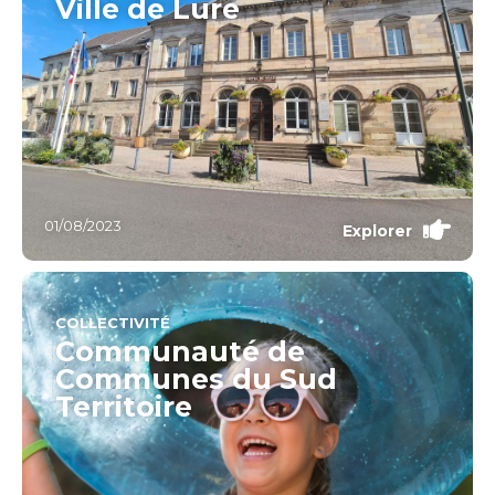
Ville de Lure
01/08/2023
Explorer
COLLECTIVITÉ
Communauté de
Communes du Sud
Territoire